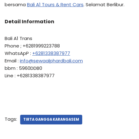
bersama
Bali A1 Tours & Rent Cars
. Selamat Berlibur.
Detail Information
Bali A1 Trans
Phone ; +6281999223788
WhatsApP :
+6281338387977
Email :
info@sewaalphardbali.com
bbm : 5960DDB0
Line : +6281338387977
Tags:
TIRTA GANGGA KARANGASEM