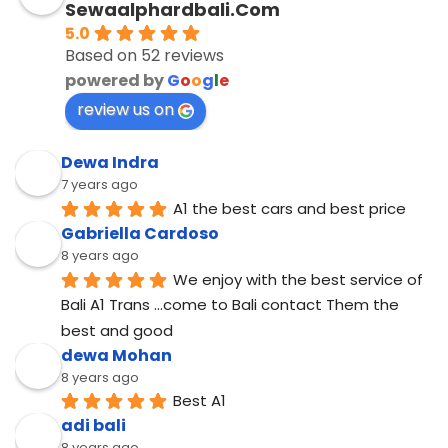
Sewaalphardbali.Com
5.0
Based on 52 reviews
powered by
G
o
o
g
l
e
review us on
Dewa Indra
7 years ago
A1 the best cars and best price
Gabriella Cardoso
8 years ago
We enjoy with the best service of 
Bali A1 Trans ...come to Bali contact Them the 
best and good
dewa Mohan
8 years ago
Best A1
adi bali
8 years ago