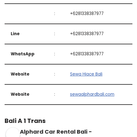
:
+6281338387977
Line
:
+6281338387977
WhatsApp
:
+6281338387977
Website
:
Sewa Hiace Bali
Website
:
sewaalphardbali.com
Bali A 1 Trans
Alphard Car Rental Bali -