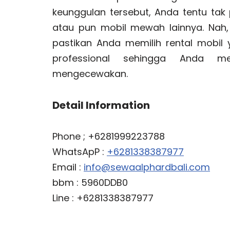
keunggulan tersebut, Anda tentu tak 
atau pun mobil mewah lainnya. Nah, 
pastikan Anda memilih rental mobil y
professional sehingga Anda m
mengecewakan.
Detail Information
Phone ; +6281999223788
WhatsApP :
+6281338387977
Email :
info@sewaalphardbali.com
bbm : 5960DDB0
Line : +6281338387977