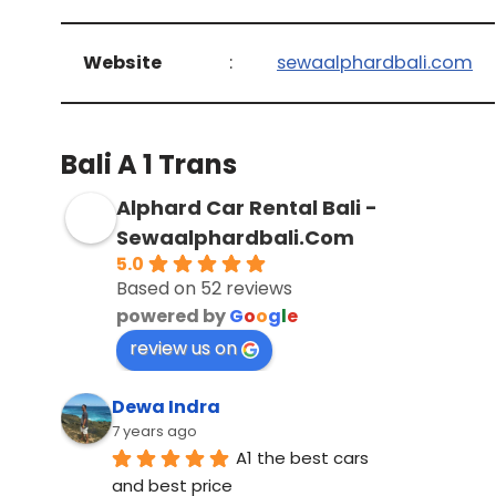
Website
:
sewaalphardbali.com
Bali A 1 Trans
Alphard Car Rental Bali -
Sewaalphardbali.Com
5.0
Based on 52 reviews
powered by
G
o
o
g
l
e
review us on
Dewa Indra
7 years ago
A1 the best cars 
and best price