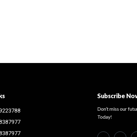
ks
Subscribe No
Don’t miss our fut
9223788
Today!
8387977
8387977