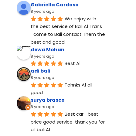
Gabriella Cardoso
8 years ago
We enjoy with 
the best service of Bali A1 Trans 
...come to Bali contact Them the 
best and good
dewa Mohan
8 years ago
Best A1
adi bali
8 years ago
Tahnks A1 all 
good
surya brasco
8 years ago
Best car .. best 
price good service  thank you for 
all bali A1