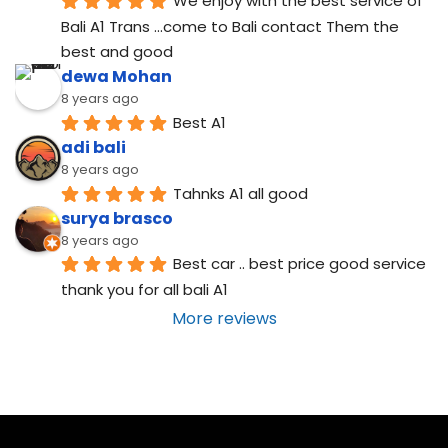
We enjoy with the best service of 
Bali A1 Trans ...come to Bali contact Them the 
best and good
dewa Mohan
8 years ago
Best A1
adi bali
8 years ago
Tahnks A1 all good
surya brasco
8 years ago
Best car .. best price good service  
thank you for all bali A1
More reviews