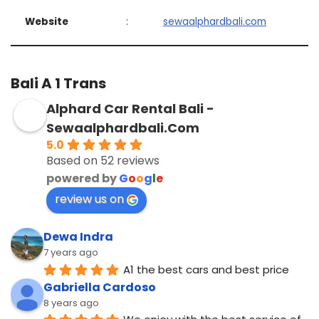
Website
:
sewaalphardbali.com
Bali A 1 Trans
Alphard Car Rental Bali -
Sewaalphardbali.Com
5.0
Based on 52 reviews
powered by
G
o
o
g
l
e
review us on
Dewa Indra
7 years ago
A1 the best cars and best price
Gabriella Cardoso
8 years ago