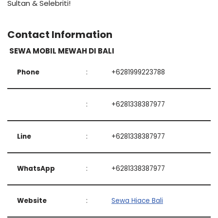
Sultan & Selebriti!
Contact Information
SEWA MOBIL MEWAH DI BALI
Phone
:
+6281999223788
:
+6281338387977
Line
:
+6281338387977
WhatsApp
:
+6281338387977
Website
:
Sewa Hiace Bali