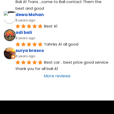
Bali A1 Trans ...come to Bali contact Them the 
best and good
dewa Mohan
8 years ago
Best A1
adi bali
8 years ago
Tahnks A1 all good
surya brasco
8 years ago
Best car .. best price good service  
thank you for all bali A1
More reviews