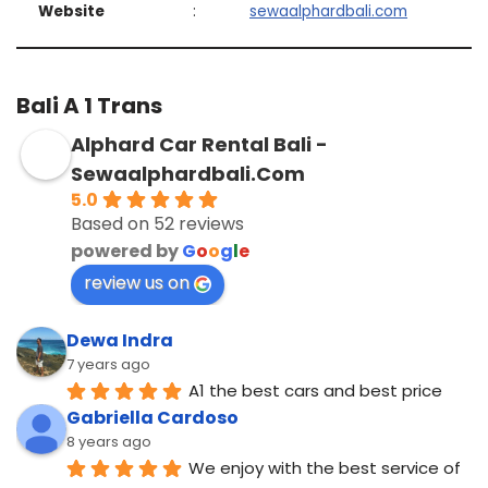
Website
:
sewaalphardbali.com
Bali A 1 Trans
Alphard Car Rental Bali -
Sewaalphardbali.Com
5.0
Based on 52 reviews
powered by
G
o
o
g
l
e
review us on
Dewa Indra
7 years ago
A1 the best cars and best price
Gabriella Cardoso
8 years ago
We enjoy with the best service of 