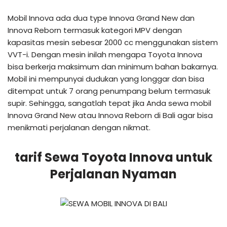
Mobil Innova ada dua type Innova Grand New dan
Innova Reborn termasuk kategori MPV dengan
kapasitas mesin sebesar 2000 cc menggunakan sistem
VVT-i. Dengan mesin inilah mengapa Toyota Innova
bisa berkerja maksimum dan minimum bahan bakarnya.
Mobil ini mempunyai dudukan yang longgar dan bisa
ditempat untuk 7 orang penumpang belum termasuk
supir. Sehingga, sangatlah tepat jika Anda sewa mobil
Innova Grand New atau Innova Reborn di Bali agar bisa
menikmati perjalanan dengan nikmat.
tarif Sewa Toyota Innova untuk
Perjalanan Nyaman