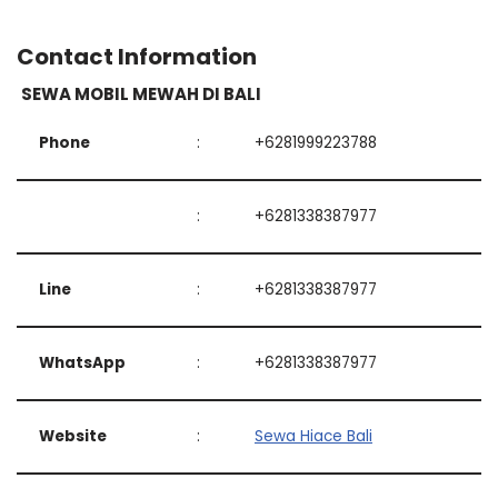
Contact Information
SEWA MOBIL MEWAH DI BALI
Phone
:
+6281999223788
:
+6281338387977
Line
:
+6281338387977
WhatsApp
:
+6281338387977
Website
:
Sewa Hiace Bali