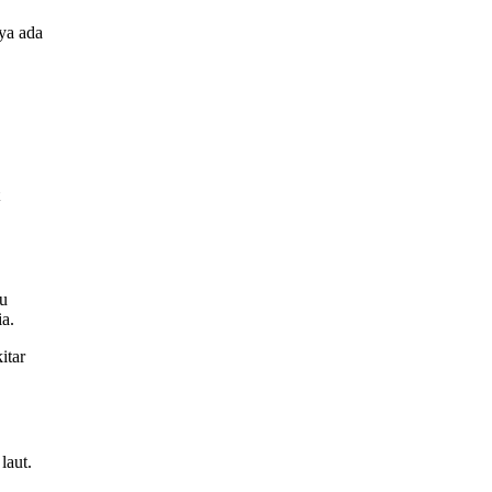
ya ada
tu
a.
itar
laut.