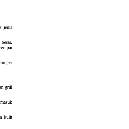
 jenis
 besar,
yerupai
bumper
.
n grill
ermasuk
n kulit