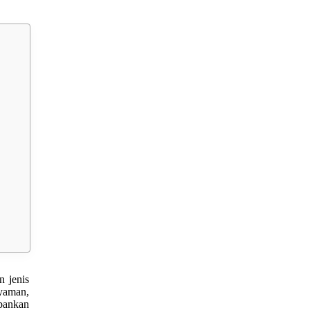
 jenis
yaman,
rbankan