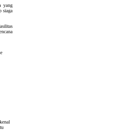
a yang
p siaga
silitas
rencana
ke
rkenal
tu