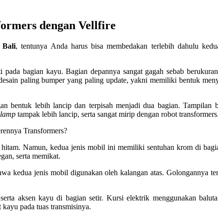
ormers dengan Vellfire
 Bali
, tentunya Anda harus bisa membedakan terlebih dahulu kedua
ti pada bagian kayu. Bagian depannya sangat gagah sebab berukuran
i desain paling bumper yang paling update, yakni memiliki bentuk men
n bentuk lebih lancip dan terpisah menjadi dua bagian. Tampilan 
glamp
tampak lebih lancip, serta sangat mirip dengan robot transformers
erennya Transformers?
a hitam. Namun, kedua jenis mobil ini memiliki sentuhan krom di bagia
egan, serta memikat.
ahwa kedua jenis mobil digunakan oleh kalangan atas. Golongannya t
 serta aksen kayu di bagian setir. Kursi elektrik menggunakan baluta
 kayu pada tuas transmisinya.