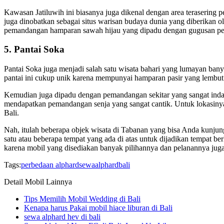
Kawasan Jatiluwih ini biasanya juga dikenal dengan area terasering 
juga dinobatkan sebagai situs warisan budaya dunia yang diberika
pemandangan hamparan sawah hijau yang dipadu dengan gugusan p
5. Pantai Soka
Pantai Soka juga menjadi salah satu wisata bahari yang lumayan banya
pantai ini cukup unik karena mempunyai hamparan pasir yang lembut 
Kemudian juga dipadu dengan pemandangan sekitar yang sangat indah
mendapatkan pemandangan senja yang sangat cantik. Untuk lokasiny
Bali.
Nah, itulah beberapa objek wisata di Tabanan yang bisa Anda kunjun
satu atau beberapa tempat yang ada di atas untuk dijadikan tempat 
karena mobil yang disediakan banyak pilihannya dan pelanannya jug
Tags:
perbedaan alphard
sewaalphardbali
Detail Mobil Lainnya
Tips Memilih Mobil Wedding di Bali
Kenapa harus Pakai mobil hiace liburan di Bali
sewa alphard hev di bali