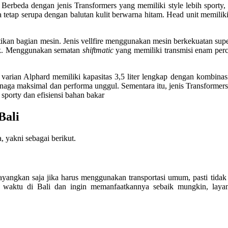
Berbeda dengan jenis Transformers yang memiliki style lebih sporty,
 tetap serupa dengan balutan kulit berwarna hitam. Head unit memilik
ikan bagian mesin. Jenis vellfire menggunakan mesin berkekuatan supe
 dk. Menggunakan sematan
shiftmatic
yang memiliki transmisi enam per
 varian Alphard memiliki kapasitas 3,5 liter lengkap dengan kombina
naga maksimal dan performa unggul. Sementara itu, jenis Transformer
sporty dan efisiensi bahan bakar
Bali
 yakni sebagai berikut.
Bayangkan saja jika harus menggunakan transportasi umum, pasti tida
t waktu di Bali dan ingin memanfaatkannya sebaik mungkin, layan