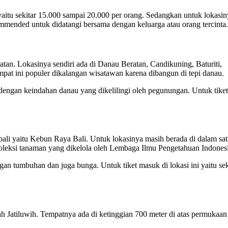
aitu sekitar 15.000 sampai 20.000 per orang. Sedangkan untuk lokasin
ommended untuk didatangi bersama dengan keluarga atau orang tercinta.
tan. Lokasinya sendiri ada di Danau Beratan, Candikuning, Baturiti,
pat ini populer dikalangan wisatawan karena dibangun di tepi danau.
dengan keindahan danau yang dikelilingi oleh pegunungan. Untuk tiket
bali yaitu Kebun Raya Bali. Untuk lokasinya masih berada di dalam sa
leksi tanaman yang dikelola oleh Lembaga Ilmu Pengetahuan Indonesi
an tumbuhan dan juga bunga. Untuk tiket masuk di lokasi ini yaitu sek
ah Jatiluwih. Tempatnya ada di ketinggian 700 meter di atas permukaan 