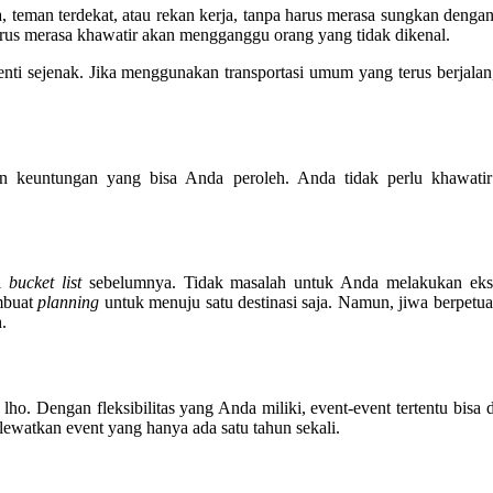
 teman terdekat, atau rekan kerja, tanpa harus merasa sungkan denga
harus merasa khawatir akan mengganggu orang yang tidak dikenal.
henti sejenak. Jika menggunakan transportasi umum yang terus berjala
n keuntungan yang bisa Anda peroleh. Anda tidak perlu khawatir
di
bucket list
sebelumnya. Tidak masalah untuk Anda melakukan eksp
embuat
planning
untuk menuju satu destinasi saja. Namun, jiwa berpetu
.
lho. Dengan fleksibilitas yang Anda miliki, event-event tertentu bisa d
ewatkan event yang hanya ada satu tahun sekali.