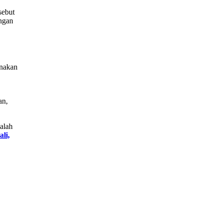
sebut
ngan
enakan
an,
alah
li,