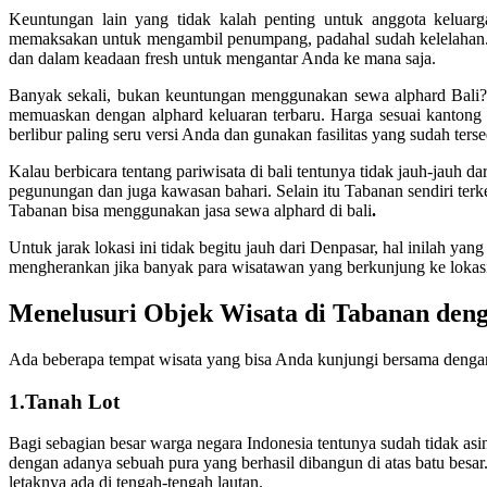
Keuntungan lain yang tidak kalah penting untuk anggota keluar
memaksakan untuk mengambil penumpang, padahal sudah kelelahan. 
dan dalam keadaan fresh untuk mengantar Anda ke mana saja.
Banyak sekali, bukan keuntungan menggunakan sewa alphard Bali
memuaskan dengan alphard keluaran terbaru. Harga sesuai kantong tr
berlibur paling seru versi Anda dan gunakan fasilitas yang sudah ter
Kalau berbicara tentang pariwisata di bali tentunya tidak jauh-jauh d
pegunungan dan juga kawasan bahari. Selain itu Tabanan sendiri ter
Tabanan bisa menggunakan jasa sewa alphard di bali
.
Untuk jarak lokasi ini tidak begitu jauh dari Denpasar, hal inilah y
mengherankan jika banyak para wisatawan yang berkunjung ke lokasi
Menelusuri Objek Wisata di Tabanan deng
Ada beberapa tempat wisata yang bisa Anda kunjungi bersama dengan 
1.Tanah Lot
Bagi sebagian besar warga negara Indonesia tentunya sudah tidak asin
dengan adanya sebuah pura yang berhasil dibangun di atas batu besar.
letaknya ada di tengah-tengah lautan.