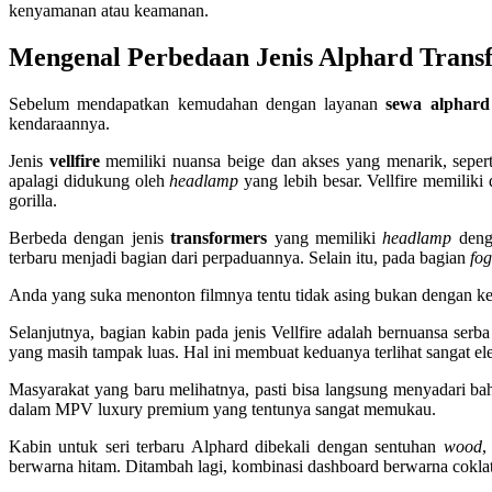
kenyamanan atau keamanan.
Mengenal
Perbedaan Jenis Alphard Transf
Sebelum mendapatkan kemudahan dengan layanan
sewa alphard
kendaraannya.
Jenis
vellfire
memiliki nuansa beige dan akses yang menarik, seper
apalagi didukung oleh
headlamp
yang lebih besar. Vellfire memilik
gorilla.
Berbeda dengan jenis
transformers
yang memiliki
headlamp
denga
terbaru menjadi bagian dari perpaduannya. Selain itu, pada bagian
fo
Anda yang suka menonton filmnya tentu tidak asing bukan dengan k
Selanjutnya, bagian kabin pada jenis Vellfire adalah bernuansa serb
yang masih tampak luas. Hal ini membuat keduanya terlihat sangat el
Masyarakat yang baru melihatnya, pasti bisa langsung menyadari b
dalam MPV luxury premium yang tentunya sangat memukau.
Kabin untuk seri terbaru Alphard dibekali dengan sentuhan
wood
,
berwarna hitam. Ditambah lagi, kombinasi dashboard berwarna coklat