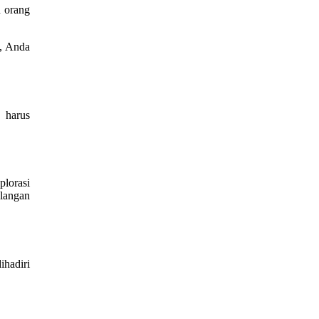
n orang
n, Anda
 harus
lorasi
alangan
ihadiri