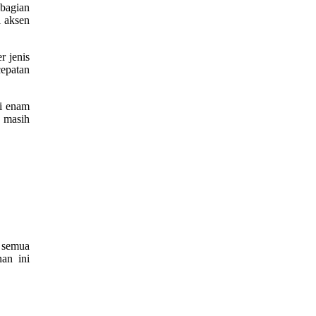
 bagian
i aksen
r jenis
cepatan
si enam
s masih
k semua
an ini