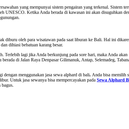
persawahan yang mempunyai sistem pengairan yang terkenal. Sistem ter
n oleh UNESCO. Ketika Anda berada di kawasan ini akan disuguhkan de
egunungan.
k diburu oleh para wisatawan pada saat liburan ke Bali. Hal ini dikar
dan dihiasi bebatuan karang besar.
. Terlebih lagi jika Anda berkunjung pada sore hari, maka Anda akan
a berada di Jalan Raya Denpasar Gilimanuk, Antap, Selemadeg, Taban
gi dengan menggunakan jasa sewa alphard di bali
.
Anda bisa memilih s
berlibur. Untuk jasa sewanya bisa mempercayakan pada
Sewa Alphard Ba
a bagus.