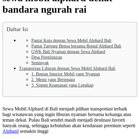
bandara ngurah rai
Daftar Isi
Pantai Kuta dengan Sewa Mobil Alphard Bali
Pantai Tanjung Benoa bersama Rental Alphard Bali
GWK Bali Nyaman dengan Sewa Alphard
Desa Penglipuran
Seminyak
Transportasi Liburan dengan Sewa Mobil Alphard Bali
1. Bagian Interior Mobil yang Nyaman
2. Mesin yang Bertenaga
3. Sistem Keamanan yang Lengkap
Sewa Mobil Alphard di Bali menjadi pilihan transportasi terbaik
bagi wisatawan yang ingin liburan nyaman bersama keluarga atau
teman dekat. Pulau Bali sendiri masih menjadi destinasi favorit
banyak orang, sehingga kebutuhan akan kendaraan premium seperti
Alphard
semakin tinggi