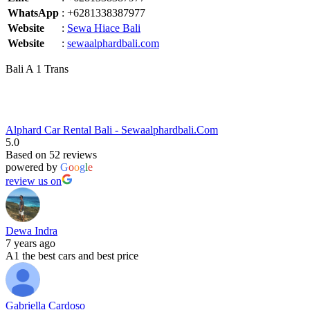
WhatsApp
:
+6281338387977
Website
:
Sewa Hiace Bali
Website
:
sewaalphardbali.com
Bali A 1 Trans
Alphard Car Rental Bali - Sewaalphardbali.Com
5.0
Based on 52 reviews
powered by
G
o
o
g
l
e
review us on
Dewa Indra
7 years ago
A1 the best cars and best price
Gabriella Cardoso