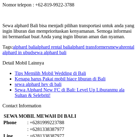
Nomor telepon : +62-819-9922-3788
Sewa alphard Bali bisa menjadi pilihan transportasi untuk anda yang
ingin liburan dan memprioritaskan kenyamanan. Semoga informasi
ini bermanfaat buat Anda yang ingin liburan aman dan nyaman.
Tags:
alphard bali
alphard rental bali
alphard transformers
mewah
rental
alphard in ubud
sewa alphard bali
Detail Mobil Lainnya
Tips Memilih Mobil Wedding di Bali
Kenapa harus Pakai mobil hiace liburan di Bali
sewa alphard hev di bali
Sewa Alphard New FC di Bali: Level Up Liburanmu ala
Sultan & Selebriti!
Contact Information
SEWA MOBIL MEWAH DI BALI
Phone
:
+6281999223788
:
+6281338387977
Line
:
+6281338387977