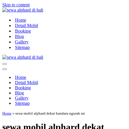
Skip to content
Home
Detail Mobil
Booking
Blog
Gallery
Sitemap
Navigation
Menu
Navigation
Menu
Home
Detail Mobil
Booking
Blog
Gallery
Sitemap
Home
»
sewa mobil alphard dekat bandara ngurah rai
sewa mobil alphard dekat