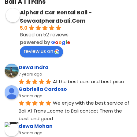
Bali A 1 Trans
Alphard Car Rental Bali -
Sewaalphardbali.Com
5.0
Based on 52 reviews
powered by
G
o
o
g
l
e
review us on
Dewa Indra
7 years ago
A1 the best cars and best price
Gabriella Cardoso
8 years ago
We enjoy with the best service of 
Bali A1 Trans ...come to Bali contact Them the 
best and good
dewa Mohan
8 years ago