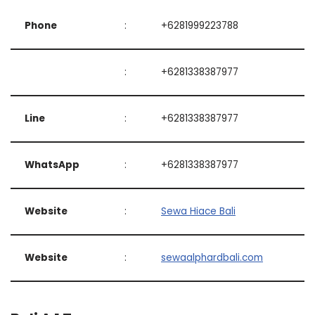
Phone
:
+6281999223788
:
+6281338387977
Line
:
+6281338387977
WhatsApp
:
+6281338387977
Website
:
Sewa Hiace Bali
Website
:
sewaalphardbali.com