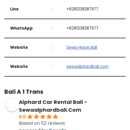
Line
:
+6281338387977
WhatsApp
:
+6281338387977
Website
:
Sewa Hiace Bali
Website
:
sewaalphardbali.com
Bali A 1 Trans
Alphard Car Rental Bali -
Sewaalphardbali.Com
5.0
Based on 52 reviews