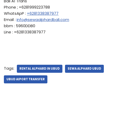
Bali A1 Trans
Phone ; +6281999223788
WhatsApP :
+6281338387977
Email :
info@sewaalphardbali.com
bbm : 5960DDB0
Line : +6281338387977
Tags:
RENTAL ALPHARD IN UBUD
SEWA ALPHARD UBUD
UBUD AIPORT TRANSFER