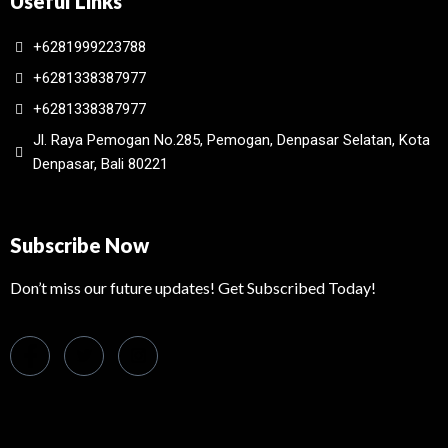
Useful Links
+6281999223788
+6281338387977
+6281338387977
Jl. Raya Pemogan No.285, Pemogan, Denpasar Selatan, Kota
Denpasar, Bali 80221
Subscribe Now
Don’t miss our future updates! Get Subscribed Today!