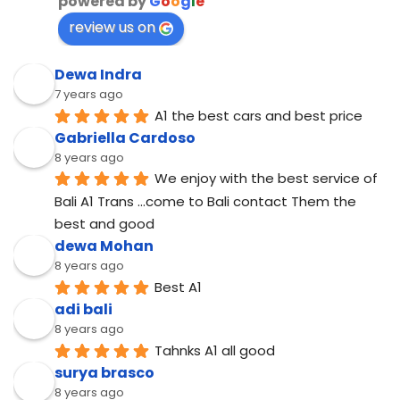
powered by
G
o
o
g
l
e
review us on
Dewa Indra
7 years ago
A1 the best cars and best price
Gabriella Cardoso
8 years ago
We enjoy with the best service of 
Bali A1 Trans ...come to Bali contact Them the 
best and good
dewa Mohan
8 years ago
Best A1
adi bali
8 years ago
Tahnks A1 all good
surya brasco
8 years ago