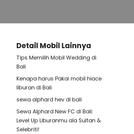
Detail Mobil Lainnya
Tips Memilih Mobil Wedding di
Bali
Kenapa harus Pakai mobil hiace
liburan di Bali
sewa alphard hev di bali
Sewa Alphard New FC di Bali:
Level Up Liburanmu ala Sultan &
Selebriti!