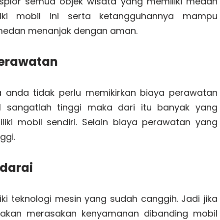
splor semua objek wisata yang memiliki medan
liki mobil ini serta ketangguhannya mampu
 medan menanjak dengan aman.
 Perawatan
 anda tidak perlu memikirkan biaya perawatan
l sangatlah tinggi maka dari itu banyak yang
ki mobil sendiri. Selain biaya perawatan yang
ggi.
darai
iki teknologi mesin yang sudah canggih. Jadi jika
akan merasakan kenyamanan dibanding mobil