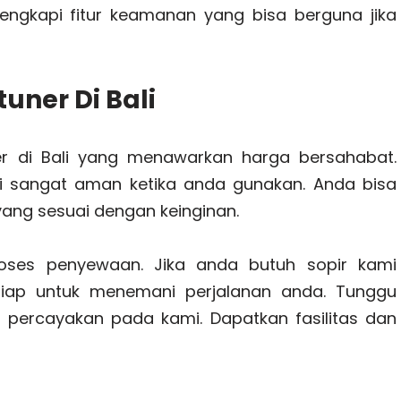
lengkapi fitur keamanan yang bisa berguna jika
uner Di Bali
er di Bali yang menawarkan harga bersahabat.
di sangat aman ketika anda gunakan. Anda bisa
ang sesuai dengan keinginan.
es penyewaan. Jika anda butuh sopir kami
 siap untuk menemani perjalanan anda. Tunggu
 percayakan pada kami. Dapatkan fasilitas dan