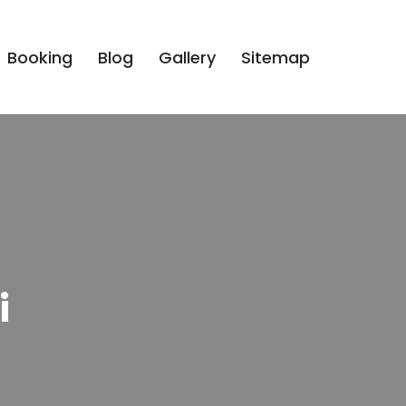
Booking
Blog
Gallery
Sitemap
i