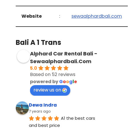
Website
:
sewaalphardbali.com
Bali A 1 Trans
Alphard Car Rental Bali -
Sewaalphardbali.Com
5.0
Based on 52 reviews
powered by
G
o
o
g
l
e
review us on
Dewa Indra
7 years ago
A1 the best cars 
and best price