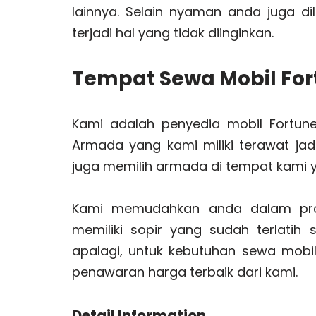
lainnya. Selain nyaman anda juga di
terjadi hal yang tidak diinginkan.
Tempat Sewa Mobil Fort
Kami adalah penyedia mobil Fortun
Armada yang kami miliki terawat ja
juga memilih armada di tempat kami y
Kami memudahkan anda dalam pros
memiliki sopir yang sudah terlatih
apalagi, untuk kebutuhan sewa mobil
penawaran harga terbaik dari kami.
Detail Information