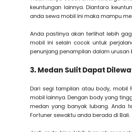
keuntungan lainnya. Diantara keun
anda sewa mobil ini maka mampu menu
Anda pastinya akan terlihat lebih g
mobil ini selain cocok untuk perjal
penunjang penampilan dalam urusan bis
3. Medan Sulit Dapat Dilew
Dari segi tampilan atau body, mobil F
mobil lainnya. Dengan body yang tingg
medan yang banyak lubang. Anda t
Fortuner sewaktu anda berada di Bali.