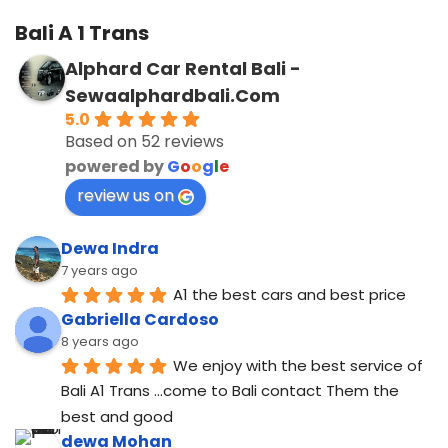
Bali A 1 Trans
Alphard Car Rental Bali -
Sewaalphardbali.Com
5.0
Based on 52 reviews
powered by
G
o
o
g
l
e
review us on
Dewa Indra
7 years ago
A1 the best cars and best price
Gabriella Cardoso
8 years ago
We enjoy with the best service of 
Bali A1 Trans ...come to Bali contact Them the 
best and good
dewa Mohan