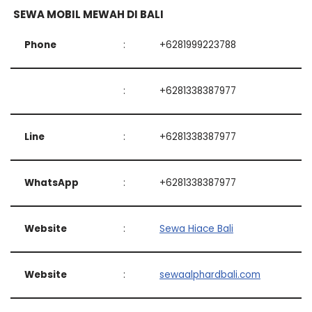
SEWA MOBIL MEWAH DI BALI
Phone
:
+6281999223788
:
+6281338387977
Line
:
+6281338387977
WhatsApp
:
+6281338387977
Website
:
Sewa Hiace Bali
Website
:
sewaalphardbali.com