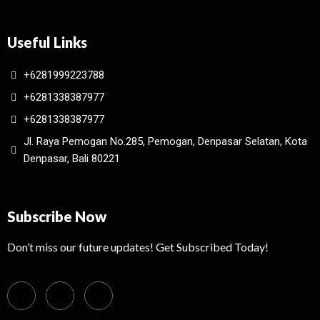
Useful Links
+6281999223788
+6281338387977
+6281338387977
Jl. Raya Pemogan No.285, Pemogan, Denpasar Selatan, Kota
Denpasar, Bali 80221
Subscribe Now
Don’t miss our future updates! Get Subscribed Today!