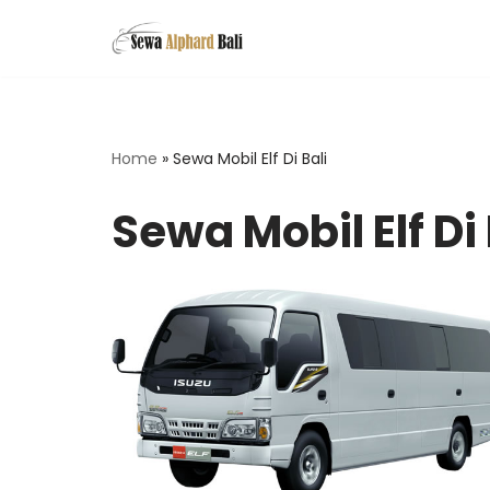
Skip
to
content
Home
»
Sewa Mobil Elf Di Bali
Sewa Mobil Elf Di 