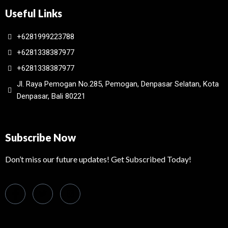
Useful Links
+6281999223788
+6281338387977
+6281338387977
Jl. Raya Pemogan No.285, Pemogan, Denpasar Selatan, Kota
Denpasar, Bali 80221
Subscribe Now
Don’t miss our future updates! Get Subscribed Today!